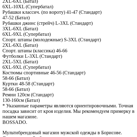
2XL-6XL (Батал)
6XL-10XL (Супербатал)
Рубашки классич. (по вороту)
41-47 (Стандарт)
47-52 (Батал)
Рубашки джинс (стрейч)
L-3XL (Стандарт)
3XL-6XL (Батал)
6XL-9XL (Супербатал)
Спорт. штаны (молодежные)
S-3XL (Стандарт)
2XL-6XL (Батал)
Спорт. штаны (классика)
46-66
Футболки
L-3XL (Стандарт)
2XL-5XL (Батал)
6XL-9XL (Супербатал)
Костюмы спортивные
46-56 (Стандарт)
58-66 (Батал)
Куртки
48-58 (Стандарт)
58-66 (Батал)
Ремни
120см (Стандарт)
130-160см (Батал)
* Указанные параметры являются ориентировочными. Точная
посадка зависит от кроя изделия. Мы рекомендуем примерку в
нашем магазине.
BOSSADO
.
Мультибрендовый магазин мужской одежды в Борисове.