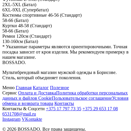
2XL-5XL (Батал)
6XL-9XL (Супербатал)
Костюмы спортивные
46-56 (Стандарт)
58-66 (Батал)
Куртки
48-58 (Стандарт)
58-66 (Батал)
Ремни
120см (Стандарт)
130-160см (Батал)
* Указанные параметры являются ориентировочными. Точная
посадка зависит от кроя изделия. Мы рекомендуем примерку в
нашем магазине.
BOSSADO
.
Мультибрендовый магазин мужской одежды в Борисове.
Стиль, который объединяет поколения.
Меню
Главная
Каталог
Полезное
Сервис
Оплата и Доставка
Политика обработки персональных
данных и файлов Cookie
Пользовательское соглашение
Условия
обмена и возврата товара
Контакты
Контакты & Соцсети
+375 17 797 73 35
+375 29 653 17 08
6531708@mail.ru
Instagram
VKontakte
© 2026 BOSSADO. Все права защищены.